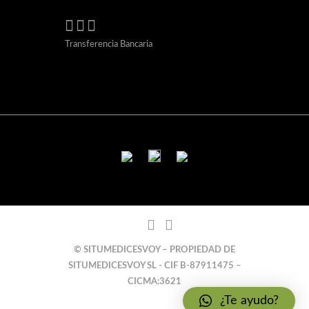
Transferencia Bancaria
© SITUMEDICESVOY – PROPIEDAD DE
SITUMEDICESVOY SL - CIF B-87911475 –
CICMA:3621
¿Te ayudo?