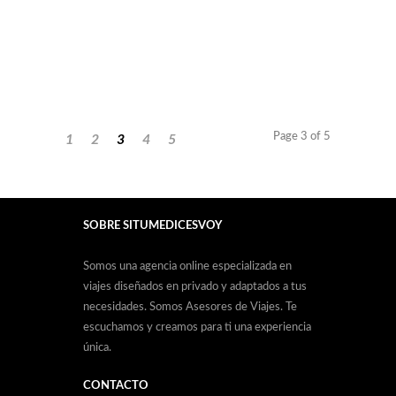
Page 3 of 5
1
2
3
4
5
SOBRE SITUMEDICESVOY
Somos una agencia online especializada en
viajes diseñados en privado y adaptados a tus
necesidades. Somos Asesores de Viajes. Te
escuchamos y creamos para ti una experiencia
única.
CONTACTO