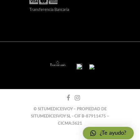
Transferencia Bancaria
© SITUMEDICESVOY – PROPIEDAD DE
SITUMEDICESVOY SL - CIF B-87911475 –
CICMA:3621
¿Te ayudo?