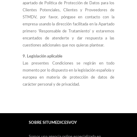
apartado de Política de Protección de Datos para los
Clientes Potenciales, Clientes y Proveedores de
STMDV, por favor, póngase en contacto con la
empresa usando la dirección facilitada en la Apartado
primero ‘Responsable de Tratamiento’ y estaremos
encantados de atenderte y dar respuesta a las
cuestiones adicionales que nos quieras plantear.
9. Legislación aplicable
Las presentes Condiciones se regirán en todo
momento por lo dispuesto en la legislación española y
europea en materia de protección de datos de
carácter personal y de privacidad.
SOBRE SITUMEDICESVOY
Somos una agencia online especializada en