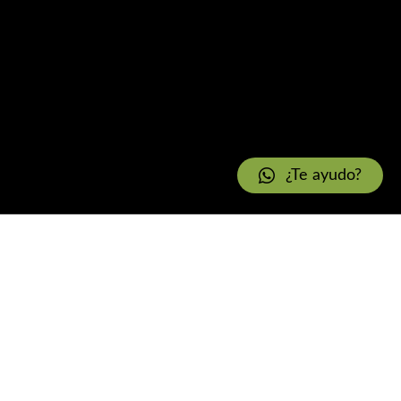
¿Te ayudo?
e sus mil paisajes de islas, selvas
 sea a través de la Avenida de los