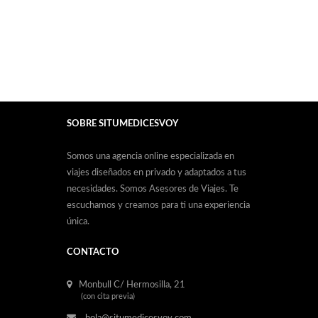
SOBRE SITUMEDICESVOY
Somos una agencia online especializada en
viajes diseñados en privado y adaptados a tus
necesidades. Somos Asesores de Viajes. Te
escuchamos y creamos para ti una experiencia
única.
CONTACTO
Monbull C/ Hermosilla, 21
(con cita previa)