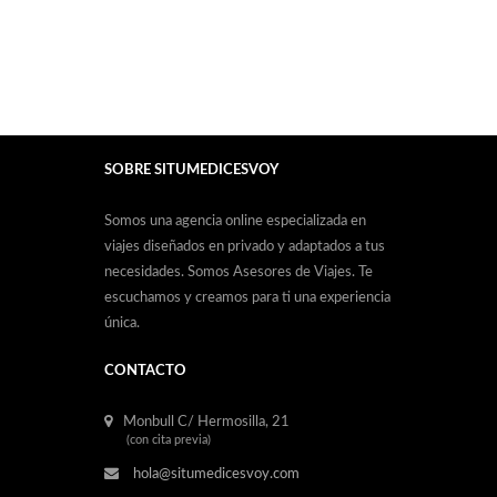
SOBRE SITUMEDICESVOY
Somos una agencia online especializada en
viajes diseñados en privado y adaptados a tus
necesidades. Somos Asesores de Viajes. Te
escuchamos y creamos para ti una experiencia
única.
CONTACTO
Monbull C/ Hermosilla, 21
(con cita previa)
hola@situmedicesvoy.com