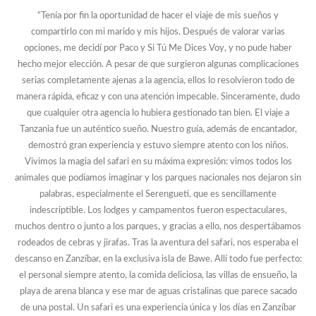
“Tenía por fin la oportunidad de hacer el viaje de mis sueños y
compartirlo con mi marido y mis hijos. Después de valorar varias
opciones, me decidí por Paco y Si Tú Me Dices Voy, y no pude haber
hecho mejor elección. A pesar de que surgieron algunas complicaciones
serias completamente ajenas a la agencia, ellos lo resolvieron todo de
manera rápida, eficaz y con una atención impecable. Sinceramente, dudo
que cualquier otra agencia lo hubiera gestionado tan bien. El viaje a
Tanzania fue un auténtico sueño. Nuestro guía, además de encantador,
demostró gran experiencia y estuvo siempre atento con los niños.
Vivimos la magia del safari en su máxima expresión: vimos todos los
animales que podíamos imaginar y los parques nacionales nos dejaron sin
palabras, especialmente el Serengueti, que es sencillamente
indescriptible. Los lodges y campamentos fueron espectaculares,
muchos dentro o junto a los parques, y gracias a ello, nos despertábamos
rodeados de cebras y jirafas. Tras la aventura del safari, nos esperaba el
descanso en Zanzíbar, en la exclusiva isla de Bawe. Allí todo fue perfecto:
el personal siempre atento, la comida deliciosa, las villas de ensueño, la
playa de arena blanca y ese mar de aguas cristalinas que parece sacado
de una postal. Un safari es una experiencia única y los días en Zanzíbar